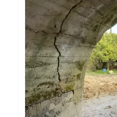
Τμήμα
«Κόρινθος
–
Κιάτο»