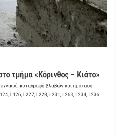
το τμήμα «Κόρινθος – Κιάτο»
τεχνικού, καταγραφή βλαβών και πρόταση
24, L126, L227, L228, L231, L263, L234, L236