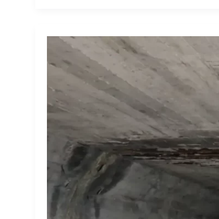
Έλεγχος
Καταλληλότητας
Υφιστάμενων
Και
Διατηρούμενων
Τεχνικών
Στο
Τμήμα
Πάτρα
–
Πύργος