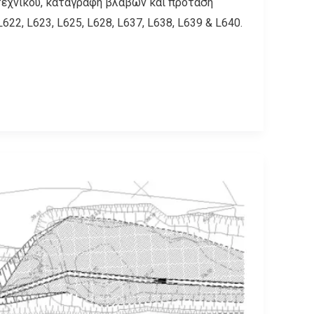
τεχνικού, καταγραφή βλαβών και πρόταση
622, L623, L625, L628, L637, L638, L639 & L640.