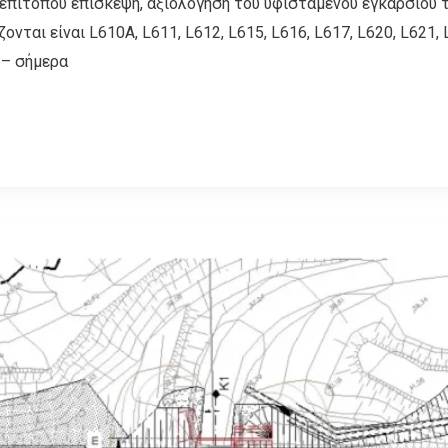
 επιτόπου επίσκεψη, αξιολόγηση του υφιστάμενου εγκάρσιου 
ται είναι L610A, L611, L612, L615, L616, L617, L620, L621, L
3 – σήμερα