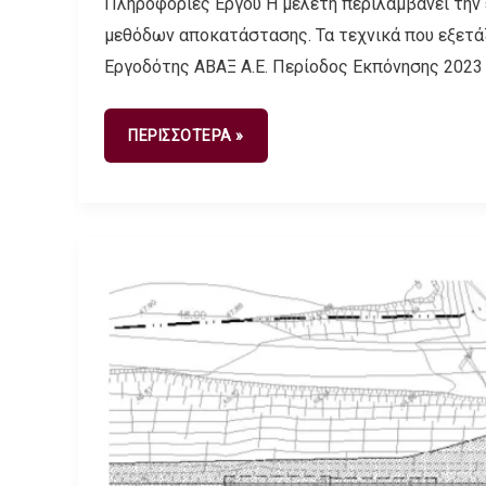
Πληροφορίες Έργου Η μελέτη περιλαμβάνει την
μεθόδων αποκατάστασης. Τα τεχνικά που εξετάζον
Εργοδότης ΑΒΑΞ Α.Ε. Περίοδος Εκπόνησης 202
ΠΕΡΙΣΣΟΤΕΡΑ »
Στατικές
Μελέτες
Τεχνικών
Στα
Πλαίσια
Κατασκευής
Του
Αυτοκινητόδρομου
Κόρινθος
–
Πάτρα