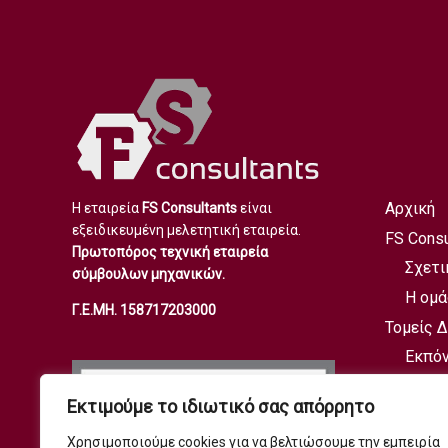
Αρχική
Η εταιρεία
FS Consultants
είναι
εξειδικευμένη μελετητική εταιρεία.
FS Consu
Πρωτοπόρος τεχνική εταιρεία
Σχετι
σύμβουλων μηχανικών.
Η ομά
Γ.Ε.ΜΗ. 158717203000
Τομείς 
Εκπό
Εκπό
Εκτιμούμε το ιδιωτικό σας απόρρητο
Ο/Σ
Υπηρε
Χρησιμοποιούμε cookies για να βελτιώσουμε την εμπειρία